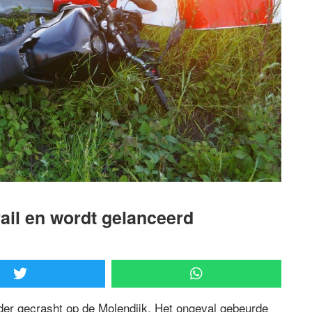
rail en wordt gelanceerd
er gecrasht op de Molendijk. Het ongeval gebeurde