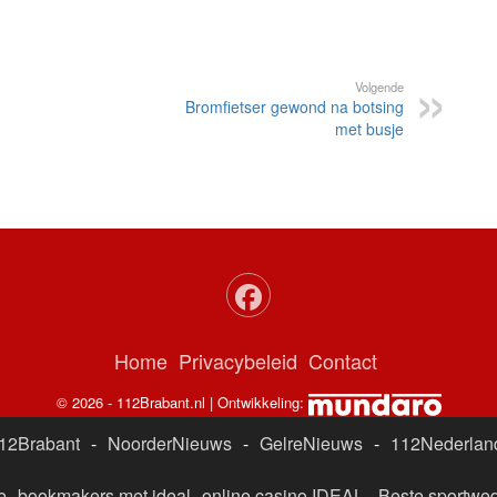
Volgende
Bromfietser gewond na botsing
met busje
Home
Privacybeleid
Contact
© 2026 - 112Brabant.nl | Ontwikkeling:
12Brabant
-
NoorderNieuws
-
GelreNieuws
-
112Nederlan
e
bookmakers met ideal
online casino IDEAL
-
Beste sportwed