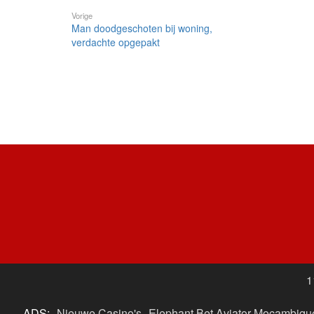
Vorige
Man doodgeschoten bij woning,
verdachte opgepakt
1
ADS:
Nieuwe Casino's
Elephant Bet Aviator Moçambiqu