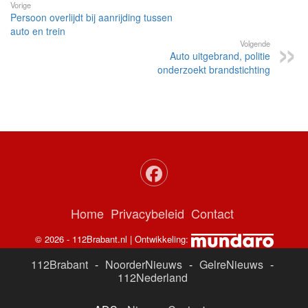
Vorige
Persoon overlijdt bij aanrijding tussen
auto en trein
Volgende
Auto uitgebrand, politie
onderzoekt brandstichting
Home
Privacybeleid
Contact
© 2026 - 112Brabant.nl | Ontwikkeling:
112Brabant
-
NoorderNieuws
-
GelreNieuws
-
112Nederland