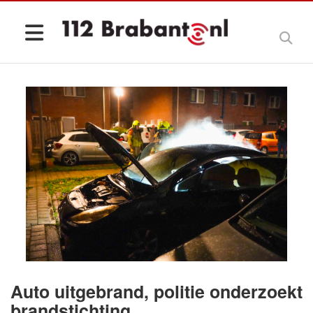
Auto uitgebrand, politie onderzoekt
brandstichting