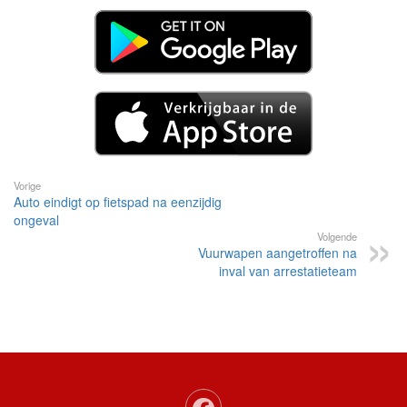
Vorige
Auto eindigt op fietspad na eenzijdig
ongeval
Volgende
Vuurwapen aangetroffen na
inval van arrestatieteam