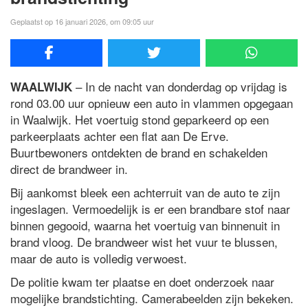
Geplaatst op 16 januari 2026, om 09:05 uur
– In de nacht van donderdag op vrijdag is
WAALWIJK
rond 03.00 uur opnieuw een auto in vlammen opgegaan
in Waalwijk. Het voertuig stond geparkeerd op een
parkeerplaats achter een flat aan De Erve.
Buurtbewoners ontdekten de brand en schakelden
direct de brandweer in.
Bij aankomst bleek een achterruit van de auto te zijn
ingeslagen. Vermoedelijk is er een brandbare stof naar
binnen gegooid, waarna het voertuig van binnenuit in
brand vloog. De brandweer wist het vuur te blussen,
maar de auto is volledig verwoest.
De politie kwam ter plaatse en doet onderzoek naar
mogelijke brandstichting. Camerabeelden zijn bekeken.