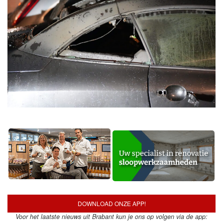
DOWNLOAD ONZE APP!
Voor het laatste nieuws uit Brabant kun je ons op volgen via de app: