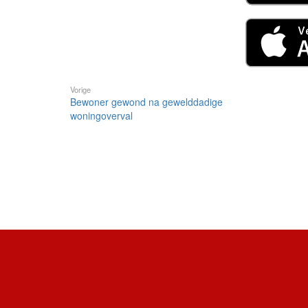
Vorige
Bewoner gewond na gewelddadige
woningoverval