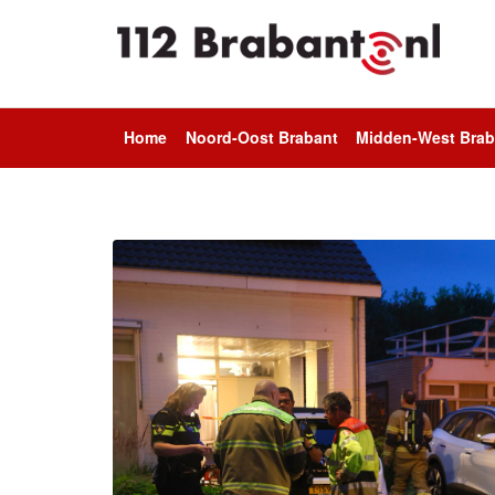
Home
Noord-Oost Brabant
Midden-West Brab