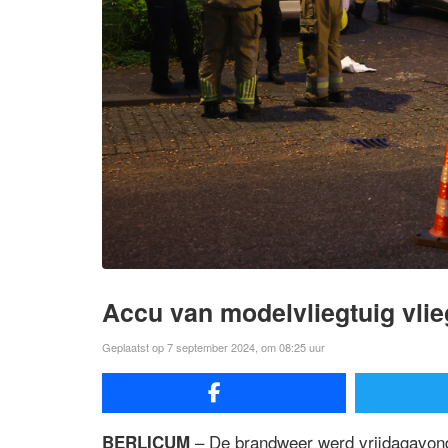
Accu van modelvliegtuig vlie
Geplaatst op 7 september 2024, om 08:25 uur
– De brandweer werd vrijdagavond
BERLICUM