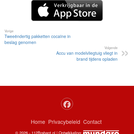
Vorige
Tweeëndertig pakketten cocaïne in
beslag genomen
Volgende
Accu van modelvliegtuig vliegt in
brand tijdens opladen
Home
Privacybeleid
Contact
© 2026 - 112Brabant.nl | Ontwikkeling: