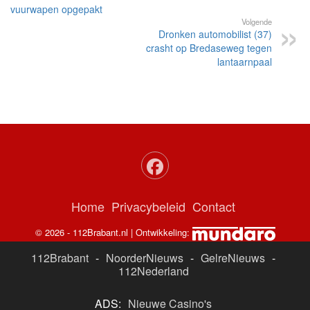
vuurwapen opgepakt
Volgende
Dronken automobilist (37)
crasht op Bredaseweg tegen
lantaarnpaal
Home
Privacybeleid
Contact
© 2026 - 112Brabant.nl | Ontwikkeling:
112Brabant
-
NoorderNieuws
-
GelreNieuws
-
112Nederland
ADS:
Nieuwe Casino's