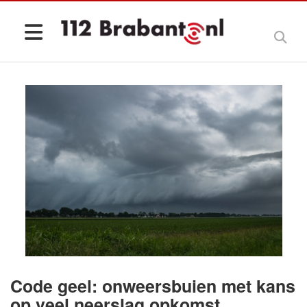
Code geel: onweersbuien met kans
op veel neerslag opkomst