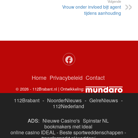
Volgende
Vrouw onder invloed bijt agent
tijdens aanhouding
Home
Privacybeleid
Contact
© 2026 - 112Brabant.nl | Ontwikkeling:
112Brabant
-
NoorderNieuws
-
GelreNieuws
-
112Nederland
ADS:
Nieuwe Casino's
Spinstar NL
bookmakers met ideal
online casino IDEAL
-
Beste sportweddenschappen -