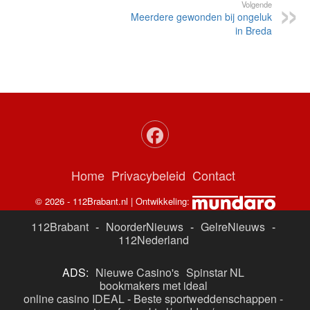
Volgende
Meerdere gewonden bij ongeluk
in Breda
Home
Privacybeleid
Contact
© 2026 - 112Brabant.nl | Ontwikkeling:
112Brabant
-
NoorderNieuws
-
GelreNieuws
-
112Nederland
ADS:
Nieuwe Casino's
Spinstar NL
bookmakers met ideal
online casino IDEAL
-
Beste sportweddenschappen -