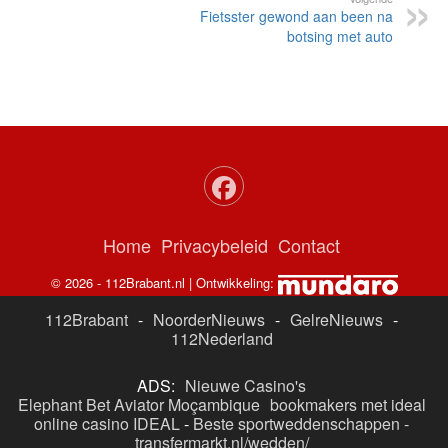
Fietsster gewond aan been na
botsing met auto
Home
Privacybeleid
Contact
© 2026 - 112Brabant.nl | Ontwikkeling:
112Brabant
-
NoorderNieuws
-
GelreNieuws
-
112Nederland
ADS:
Nieuwe Casino's
Elephant Bet Aviator Moçambique
bookmakers met ideal
online casino IDEAL
-
Beste sportweddenschappen -
transfermarkt.nl/wedden/