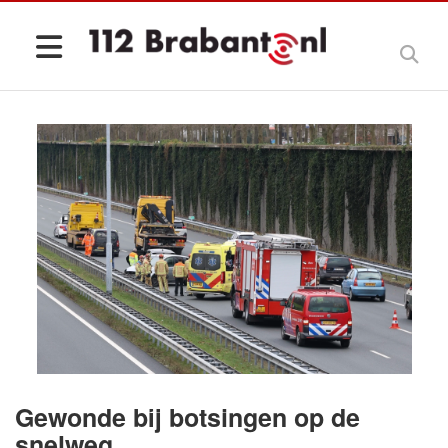
Gewonde bij botsingen op de
snelweg