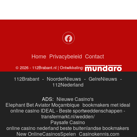
Home
Privacybeleid
Contact
© 2026 - 112Brabant.nl | Ontwikkeling:
112Brabant
-
NoorderNieuws
-
GelreNieuws
-
112Nederland
ADS:
Nieuwe Casino's
Elephant Bet Aviator Moçambique
bookmakers met ideal
online casino IDEAL
-
Beste sportweddenschappen -
transfermarkt.nl/wedden/
Paysafe Casino
online casino nederland
beste buitenlandse bookmakers
New OnlineCasinosSpelen
Casinokennis.com