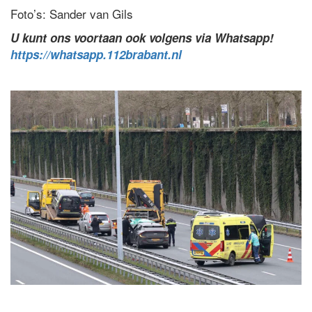
Foto’s: Sander van Gils
U kunt ons voortaan ook volgens via Whatsapp!
https://whatsapp.112brabant.nl