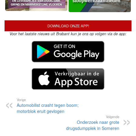
DOWNLOAD ONZE APP!
Voor het laatste nieuws uit Brabant kun je ons op volgen via de app:
Vorige
Automobilist crasht tegen boom;
motorblok eruit gevlogen
Volgende
Onderzoek naar grote
drugsdumpplek in Someren