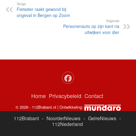
Vorige
Fietsster raakt gewond bij
ongeval in Bergen op Zoom
Volgende
Personenauto op zijn kant na
uitwijken voor dier
Home
Privacybeleid
Contact
© 2026 - 112Brabant.nl | Ontwikkeling:
112Brabant
-
NoorderNieuws
-
GelreNieuws
-
112Nederland