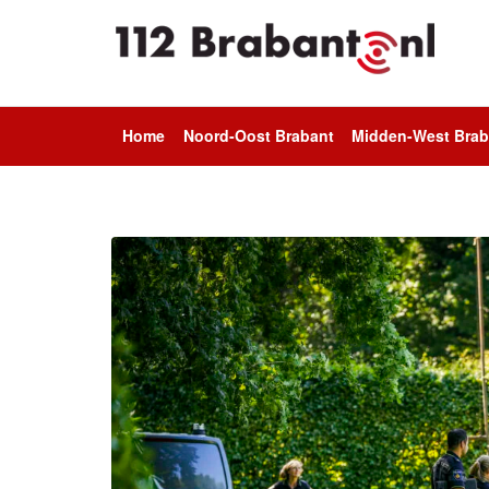
Home
Noord-Oost Brabant
Midden-West Brab