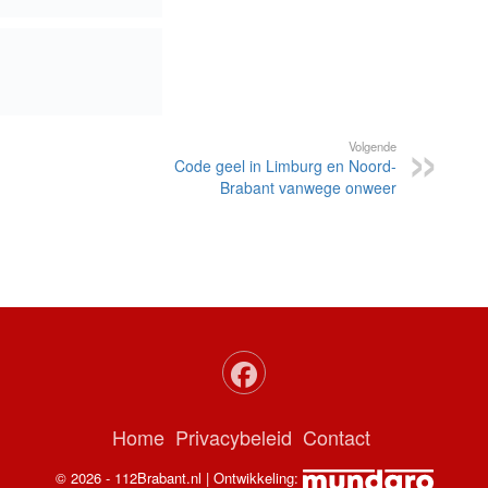
Volgende
Code geel in Limburg en Noord-
Brabant vanwege onweer
Home
Privacybeleid
Contact
© 2026 - 112Brabant.nl | Ontwikkeling: