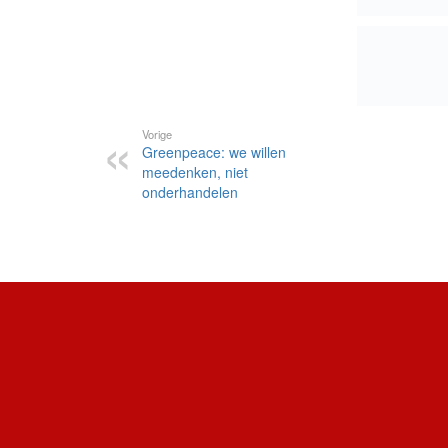
Vorige
Greenpeace: we willen
meedenken, niet
onderhandelen