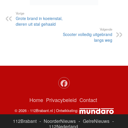
Vorige
Grote brand in koeienstal,
dieren uit stal gehaald
Volgende
Scooter volledig uitgebrand
langs weg
Home
Privacybeleid
Contact
© 2026 - 112Brabant.nl | Ontwikkeling:
112Brabant
-
NoorderNieuws
-
GelreNieuws
-
112Nederland