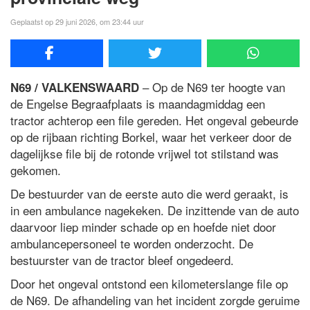
Geplaatst op 29 juni 2026, om 23:44 uur
– Op de N69 ter hoogte van
N69 / VALKENSWAARD
de Engelse Begraafplaats is maandagmiddag een
tractor achterop een file gereden. Het ongeval gebeurde
op de rijbaan richting Borkel, waar het verkeer door de
dagelijkse file bij de rotonde vrijwel tot stilstand was
gekomen.
De bestuurder van de eerste auto die werd geraakt, is
in een ambulance nagekeken. De inzittende van de auto
daarvoor liep minder schade op en hoefde niet door
ambulancepersoneel te worden onderzocht. De
bestuurster van de tractor bleef ongedeerd.
Door het ongeval ontstond een kilometerslange file op
de N69. De afhandeling van het incident zorgde geruime