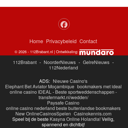
Home
Privacybeleid
Contact
© 2026 - 112Brabant.nl | Ontwikkeling:
112Brabant
-
NoorderNieuws
-
GelreNieuws
-
112Nederland
ADS:
Nieuwe Casino's
Elephant Bet Aviator Moçambique
bookmakers met ideal
online casino IDEAL
-
Beste sportweddenschappen -
transfermarkt.nl/wedden/
Paysafe Casino
online casino nederland
beste buitenlandse bookmakers
New OnlineCasinosSpelen
Casinokennis.com
Speel bij de beste
Kasyna Online Holandia!
Veilig,
spannend en dichtbij!