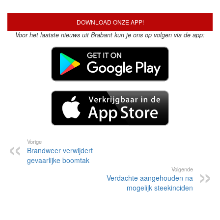
DOWNLOAD ONZE APP!
Voor het laatste nieuws uit Brabant kun je ons op volgen via de app:
Vorige
Brandweer verwijdert
gevaarlijke boomtak
Volgende
Verdachte aangehouden na
mogelijk steekinciden