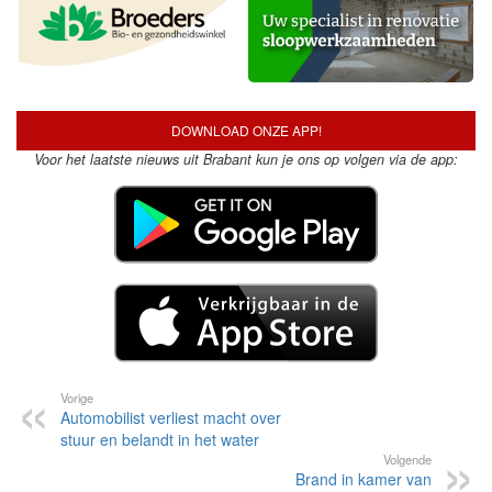
DOWNLOAD ONZE APP!
Voor het laatste nieuws uit Brabant kun je ons op volgen via de app:
Vorige
Automobilist verliest macht over
stuur en belandt in het water
Volgende
Brand in kamer van