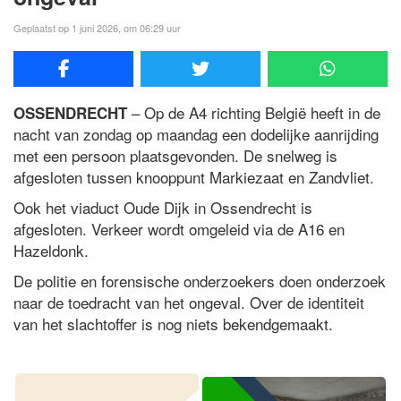
Geplaatst op 1 juni 2026, om 06:29 uur
– Op de A4 richting België heeft in de
OSSENDRECHT
nacht van zondag op maandag een dodelijke aanrijding
met een persoon plaatsgevonden. De snelweg is
afgesloten tussen knooppunt Markiezaat en Zandvliet.
Ook het viaduct Oude Dijk in Ossendrecht is
afgesloten. Verkeer wordt omgeleid via de A16 en
Hazeldonk.
De politie en forensische onderzoekers doen onderzoek
naar de toedracht van het ongeval. Over de identiteit
van het slachtoffer is nog niets bekendgemaakt.