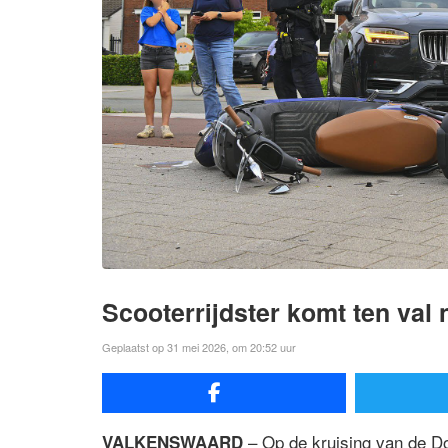
Scooterrijdster komt ten val 
Geplaatst op 31 mei 2026, om 20:52 uur
– Op de kruising van de D
VALKENSWAARD