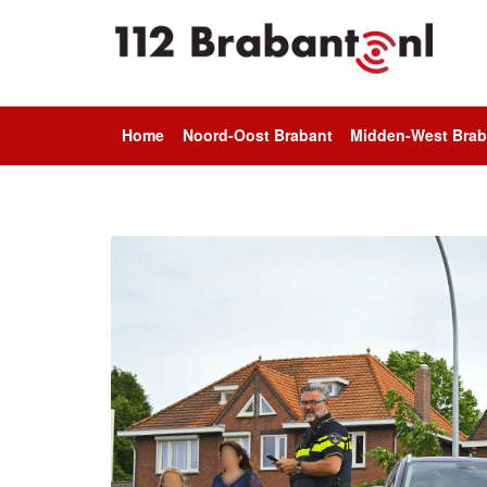
Home
Noord-Oost Brabant
Midden-West Brab