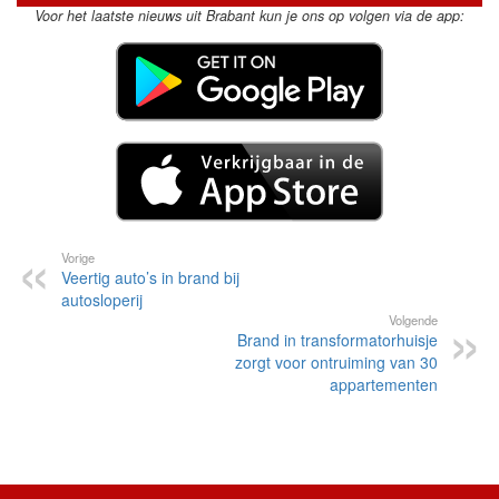
Voor het laatste nieuws uit Brabant kun je ons op volgen via de app:
Vorige
Veertig auto’s in brand bij
autosloperij
Volgende
Brand in transformatorhuisje
zorgt voor ontruiming van 30
appartementen