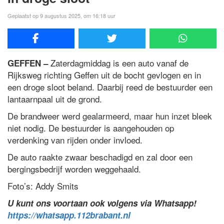
Geplaatst op 9 augustus 2025, om 16:18 uur
Zaterdagmiddag is een auto vanaf de
GEFFEN –
Rijksweg richting Geffen uit de bocht gevlogen en in
een droge sloot beland. Daarbij reed de bestuurder een
lantaarnpaal uit de grond.
De brandweer werd gealarmeerd, maar hun inzet bleek
niet nodig. De bestuurder is aangehouden op
verdenking van rijden onder invloed.
De auto raakte zwaar beschadigd en zal door een
bergingsbedrijf worden weggehaald.
Foto’s: Addy Smits
U kunt ons voortaan ook volgens via Whatsapp!
https://whatsapp.112brabant.nl