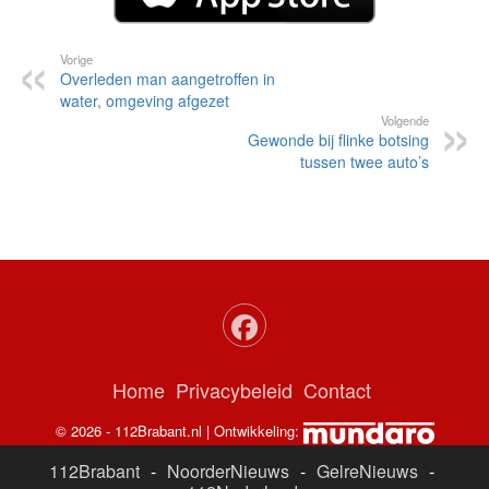
Vorige
Overleden man aangetroffen in
water, omgeving afgezet
Volgende
Gewonde bij flinke botsing
tussen twee auto’s
Home
Privacybeleid
Contact
© 2026 - 112Brabant.nl | Ontwikkeling:
112Brabant
-
NoorderNieuws
-
GelreNieuws
-