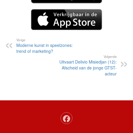
Vorige
Moderne kunst in speelzones:
trend of marketing?
Volgende
Uitvaart Delivio Misiedjan (12):
Afscheid van de jonge GTST-
acteur