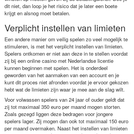
dit niet, dan loop je het risico dat je later een boete
krijgt en alsnog moet betalen.
Verplicht instellen van limieten
Een andere manier om veilig spelen zo veel mogelijk te
stimuleren, is met het verplicht instellen van limieten.
Spelers ontkomen er niet aan deze in te stellen voordat
zij bij een online casino met Nederlandse licentie
kunnen beginnen met spelen. Het is onderdeel
geworden van het aanmaken van een account en je
kunt dit proces niet afronden voordat je ervoor gekozen
hebt wat de limieten zijn waar je mee aan de slag wilt.
Voor volwassen spelers van 24 jaar of ouder geldt dat
zij tot maximaal 350 euro per maand mogen storten.
Zoals gezegd liggen deze bedragen voor jongere
spelers lager. Zij mogen dan ook tot maximaal 150 euro
per maand overmaken. Naast het instellen van limieten