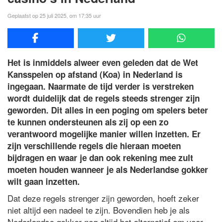
Geplaatst op 25 juli 2025, om 17:35 uur
Het is inmiddels alweer even geleden dat de Wet
Kansspelen op afstand (Koa) in Nederland is
ingegaan. Naarmate de tijd verder is verstreken
wordt duidelijk dat de regels steeds strenger zijn
geworden. Dit alles in een poging om spelers beter
te kunnen ondersteunen als zij op een zo
verantwoord mogelijke manier willen inzetten. Er
zijn verschillende regels die hieraan moeten
bijdragen en waar je dan ook rekening mee zult
moeten houden wanneer je als Nederlandse gokker
wilt gaan inzetten.
Dat deze regels strenger zijn geworden, hoeft zeker
niet altijd een nadeel te zijn. Bovendien heb je als
Nederlandse gokker nog altijd het alternatief om voor