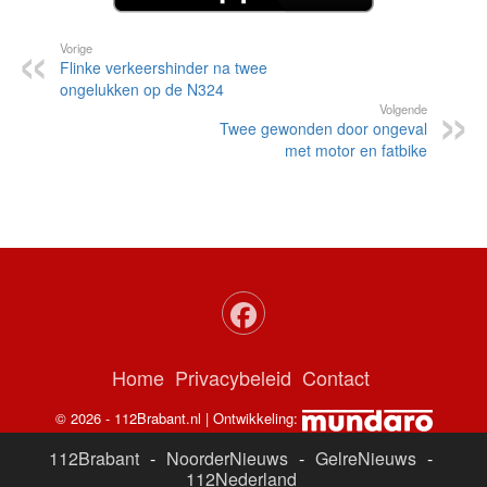
Vorige
Flinke verkeershinder na twee
ongelukken op de N324
Volgende
Twee gewonden door ongeval
met motor en fatbike
Home
Privacybeleid
Contact
© 2026 - 112Brabant.nl | Ontwikkeling:
112Brabant
-
NoorderNieuws
-
GelreNieuws
-
112Nederland