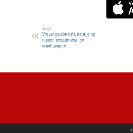
1
ADS:
Nieuwe Casino's
Elephant Bet Aviator Moçambiqu
online casino nederland
beste buitenlandse bookmakers