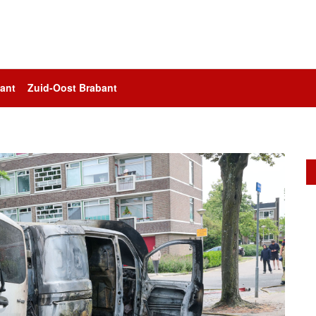
ant
Zuid-Oost Brabant