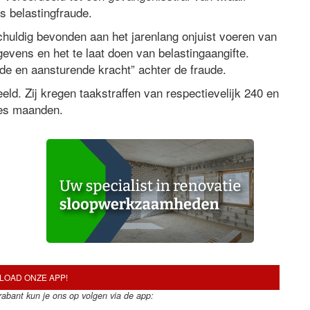
 belastingfraude.
huldig bevonden aan het jarenlang onjuist voeren van
gevens en het te laat doen van belastingaangifte.
nde en aansturende kracht” achter de fraude.
ld. Zij kregen taakstraffen van respectievelijk 240 en
zes maanden.
OAD ONZE APP!
Brabant kun je ons op volgen via de app: