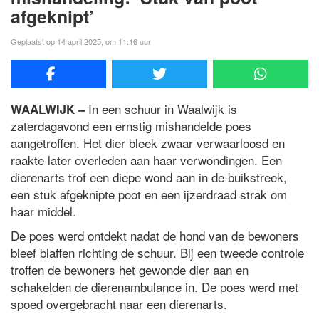
afgeknipt’
Geplaatst op 14 april 2025, om 11:16 uur
In een schuur in Waalwijk is
WAALWIJK –
zaterdagavond een ernstig mishandelde poes
aangetroffen. Het dier bleek zwaar verwaarloosd en
raakte later overleden aan haar verwondingen. Een
dierenarts trof een diepe wond aan in de buikstreek,
een stuk afgeknipte poot en een ijzerdraad strak om
haar middel.
De poes werd ontdekt nadat de hond van de bewoners
bleef blaffen richting de schuur. Bij een tweede controle
troffen de bewoners het gewonde dier aan en
schakelden de dierenambulance in. De poes werd met
spoed overgebracht naar een dierenarts.