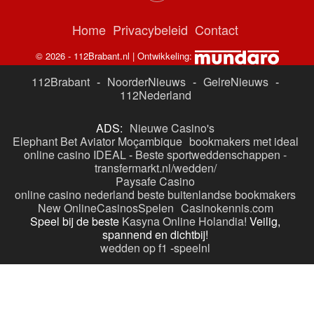
Home
Privacybeleid
Contact
© 2026 - 112Brabant.nl | Ontwikkeling:
112Brabant
-
NoorderNieuws
-
GelreNieuws
-
112Nederland
ADS:
Nieuwe Casino's
Elephant Bet Aviator Moçambique
bookmakers met ideal
online casino IDEAL
-
Beste sportweddenschappen -
transfermarkt.nl/wedden/
Paysafe Casino
online casino nederland
beste buitenlandse bookmakers
New OnlineCasinosSpelen
Casinokennis.com
Speel bij de beste
Kasyna Online Holandia!
Veilig,
spannend en dichtbij!
wedden op f1
-
speelnl