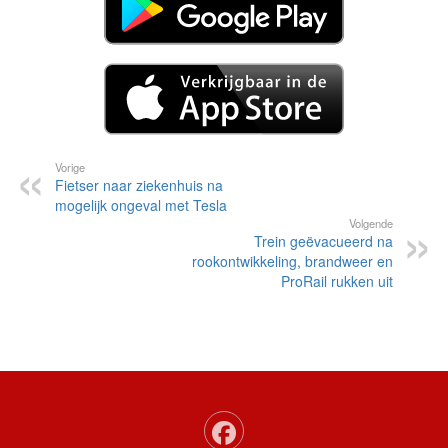
Vorige
Fietser naar ziekenhuis na
mogelijk ongeval met Tesla
Volgende
Trein geëvacueerd na
rookontwikkeling, brandweer en
ProRail rukken uit