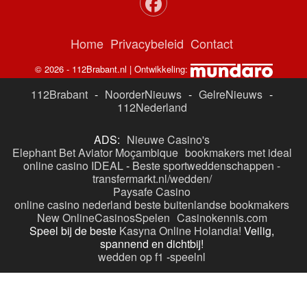
Home
Privacybeleid
Contact
© 2026 - 112Brabant.nl | Ontwikkeling:
112Brabant
-
NoorderNieuws
-
GelreNieuws
-
112Nederland
ADS:
Nieuwe Casino's
Elephant Bet Aviator Moçambique
bookmakers met ideal
online casino IDEAL
-
Beste sportweddenschappen -
transfermarkt.nl/wedden/
Paysafe Casino
online casino nederland
beste buitenlandse bookmakers
New OnlineCasinosSpelen
Casinokennis.com
Speel bij de beste
Kasyna Online Holandia!
Veilig,
spannend en dichtbij!
wedden op f1
-
speelnl