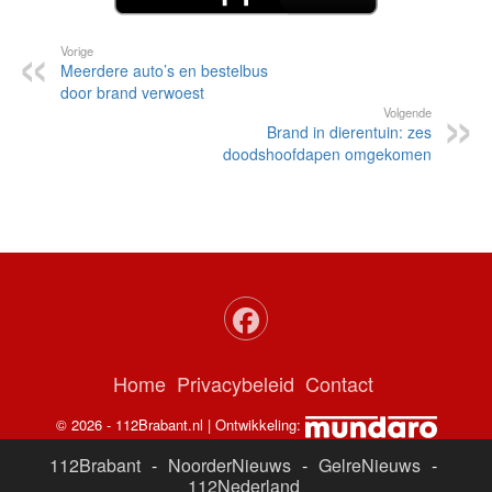
Vorige
Meerdere auto’s en bestelbus
door brand verwoest
Volgende
Brand in dierentuin: zes
doodshoofdapen omgekomen
Home
Privacybeleid
Contact
© 2026 - 112Brabant.nl | Ontwikkeling:
112Brabant
-
NoorderNieuws
-
GelreNieuws
-
112Nederland