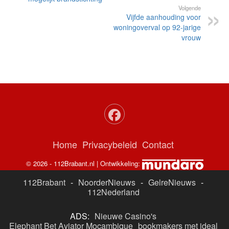
Volgende
Vijfde aanhouding voor
woningoverval op 92-jarige
vrouw
Home
Privacybeleid
Contact
© 2026 - 112Brabant.nl | Ontwikkeling:
112Brabant
-
NoorderNieuws
-
GelreNieuws
-
112Nederland
ADS:
Nieuwe Casino's
Elephant Bet Aviator Moçambique
bookmakers met ideal