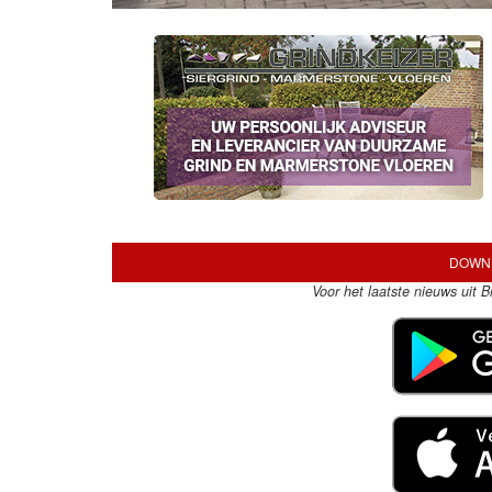
DOWNL
Voor het laatste nieuws uit 