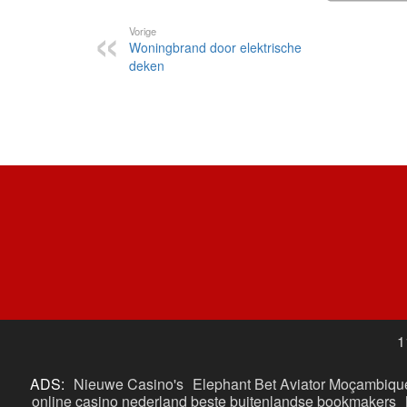
Vorige
Woningbrand door elektrische
deken
1
ADS:
Nieuwe Casino's
Elephant Bet Aviator Moçambiqu
online casino nederland
beste buitenlandse bookmakers