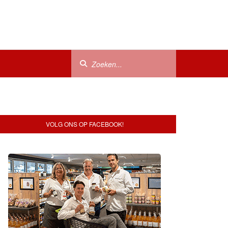
VOLG ONS OP FACEBOOK!