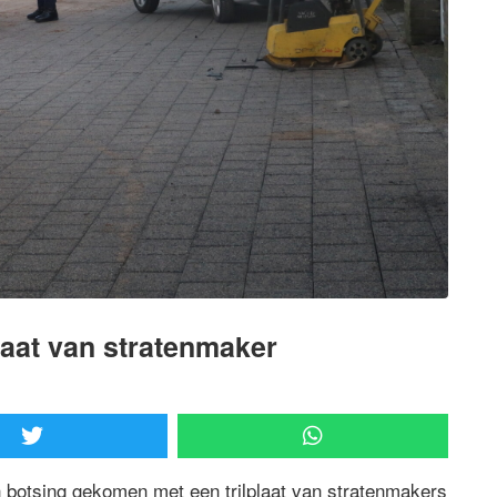
laat van stratenmaker
 botsing gekomen met een trilplaat van stratenmakers