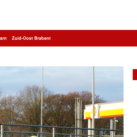
ant
Zuid-Oost Brabant