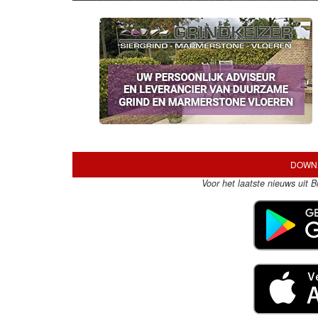
DOWNL
Voor het laatste nieuws uit 