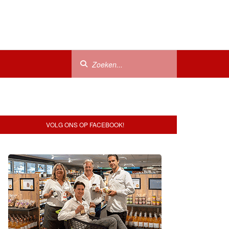
VOLG ONS OP FACEBOOK!