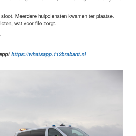
 sloot. Meerdere hulpdiensten kwamen ter plaatse.
oten, wat voor file zorgt.
.
sapp!
https://whatsapp.112brabant.nl