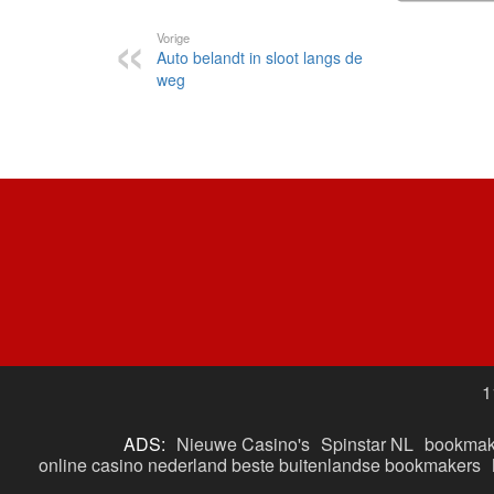
Vorige
Auto belandt in sloot langs de
weg
1
ADS:
Nieuwe Casino's
Spinstar NL
bookmake
online casino nederland
beste buitenlandse bookmakers