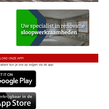
OAD ONZE APP!
Brabant kun je ons op volgen via de app: