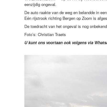
eenzijdig ongeval.
De auto raakte van de weg en belandde in een
Eén rijstrook richting Bergen op Zoom is afgesl
De toedracht van het ongeval is nog onbekend
Foto’s: Christian Traets
U kunt ons voortaan ook volgens via What