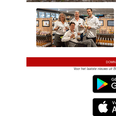
DOWNL
Voor het laatste nieuws uit 