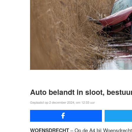
Auto belandt in sloot, bestu
Geplaatst op 2 december 2024, om 12:33 uur
– Op de A4 bij Woensdrech
WOENSDRECHT