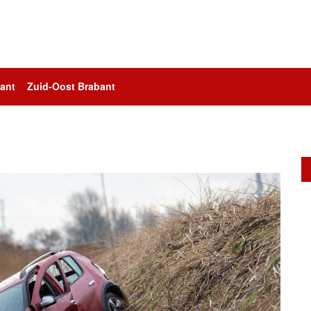
ant
Zuid-Oost Brabant