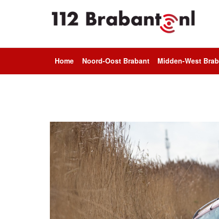
Home
Noord-Oost Brabant
Midden-West Brab