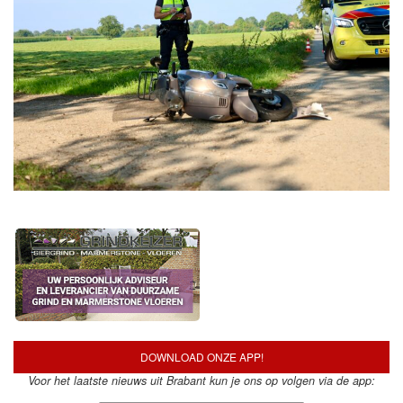
DOWNLOAD ONZE APP!
Voor het laatste nieuws uit Brabant kun je ons op volgen via de app: