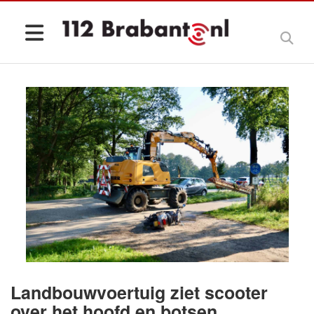
Landbouwvoertuig ziet scooter
over het hoofd en botsen