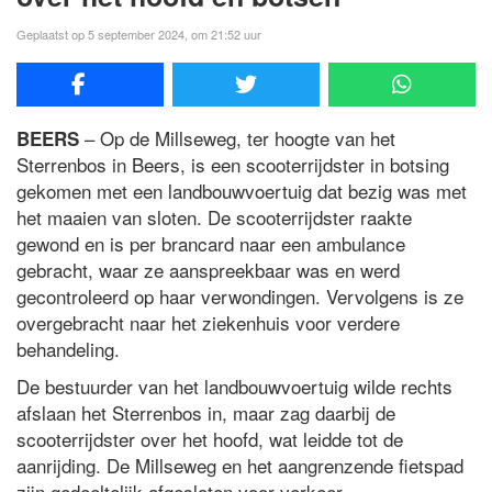
Geplaatst op 5 september 2024, om 21:52 uur
– Op de Millseweg, ter hoogte van het
BEERS
Sterrenbos in Beers, is een scooterrijdster in botsing
gekomen met een landbouwvoertuig dat bezig was met
het maaien van sloten. De scooterrijdster raakte
gewond en is per brancard naar een ambulance
gebracht, waar ze aanspreekbaar was en werd
gecontroleerd op haar verwondingen. Vervolgens is ze
overgebracht naar het ziekenhuis voor verdere
behandeling.
De bestuurder van het landbouwvoertuig wilde rechts
afslaan het Sterrenbos in, maar zag daarbij de
scooterrijdster over het hoofd, wat leidde tot de
aanrijding. De Millseweg en het aangrenzende fietspad
zijn gedeeltelijk afgesloten voor verkeer.