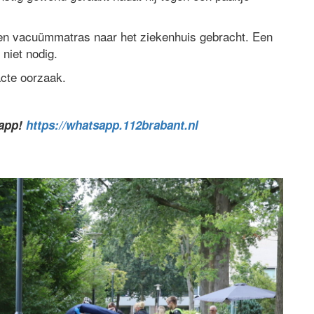
een vacuümmatras naar het ziekenhuis gebracht. Een
 niet nodig.
acte oorzaak.
sapp!
https://whatsapp.112brabant.nl