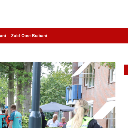
ant
Zuid-Oost Brabant