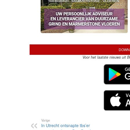
DOWNL
Voor het laatste nieuws uit 
Vorige
In Utrecht ontsnapte tbs’er