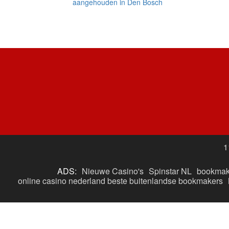
aangehouden in Den Bosch
1
ADS:
Nieuwe Casino's
Spinstar NL
bookmake
online casino nederland
beste buitenlandse bookmakers