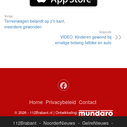
Vorige
Terreinwagen belandt op z’n kant,
meerdere gewonden
Volgende
VIDEO: Kinderen gewond bij
ernstige botsing fatbike en auto
Home
Privacybeleid
Contact
© 2026 - 112Brabant.nl | Ontwikkeling:
112Brabant
-
NoorderNieuws
-
GelreNieuws
-