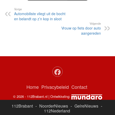
Vorige
Automobiliste vliegt uit de bocht
en belandt op z’n kop in sloot
Volgende
Vrouw op fiets door auto
aangereden
Home
Privacybeleid
Contact
© 2026 - 112Brabant.nl | Ontwikkeling:
112Brabant
-
NoorderNieuws
-
GelreNieuws
-
112Nederland