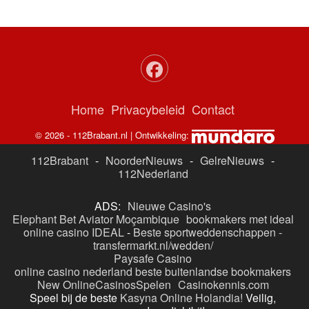
Home
Privacybeleid
Contact
© 2026 - 112Brabant.nl | Ontwikkeling:
112Brabant
-
NoorderNieuws
-
GelreNieuws
-
112Nederland
ADS:
Nieuwe Casino's
Elephant Bet Aviator Moçambique
bookmakers met ideal
online casino IDEAL
-
Beste sportweddenschappen -
transfermarkt.nl/wedden/
Paysafe Casino
online casino nederland
beste buitenlandse bookmakers
New OnlineCasinosSpelen
Casinokennis.com
Speel bij de beste
Kasyna Online Holandia!
Veilig,