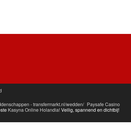
d
denschappen - transfermarkt.nl/wedden/
Paysafe Casino
este
Kasyna Online Holandia!
Veilig, spannend en dichtbij!