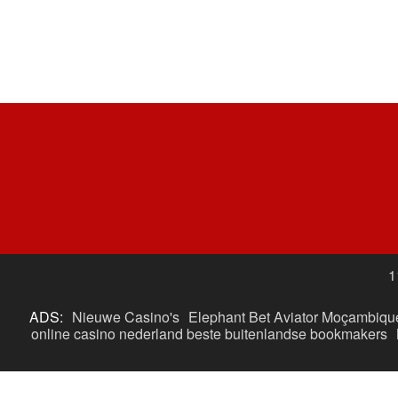
1
ADS:
Nieuwe Casino's
Elephant Bet Aviator Moçambiqu
online casino nederland
beste buitenlandse bookmakers