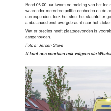
Rond 06:00 uur kwam de melding van het incid
waaronder meerdere politie-eenheden en de am
correspondent leek het alsof het slachtoffer 
ambulancedienst overgebracht naar het zieken
Wat er precies heeft plaatsgevonden is voorals
aangehouden.
Foto’s: Jeroen Stuve
U kunt ons voortaan ook volgens via What