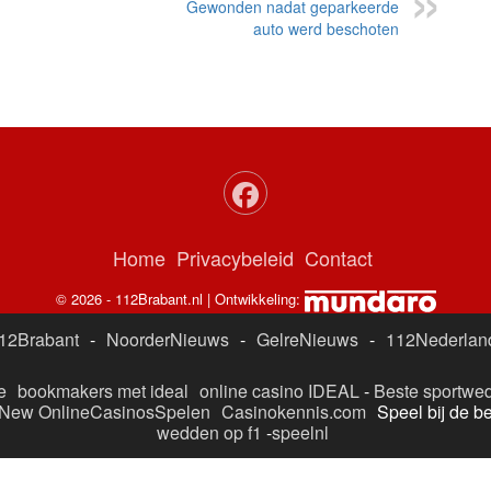
Gewonden nadat geparkeerde
auto werd beschoten
Home
Privacybeleid
Contact
© 2026 - 112Brabant.nl | Ontwikkeling:
12Brabant
-
NoorderNieuws
-
GelreNieuws
-
112Nederlan
e
bookmakers met ideal
online casino IDEAL
-
Beste sportwed
New OnlineCasinosSpelen
Casinokennis.com
Speel bij de b
wedden op f1
-
speelnl