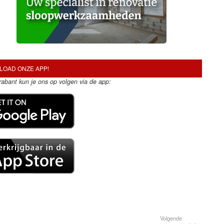
OAD ONZE APP!
Brabant kun je ons op volgen via de app:
Volgende