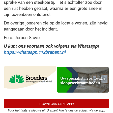
sprake van een steekpartij. Het slachtoffer zou door
een ruit hebben getrapt, waarna er een grote snee in
zijn bovenbeen ontstond.
De overige jongeren die op de locatie wonen, zijn hevig
aangedaan door het incident.
Foto: Jeroen Stuve
U kunt ons voortaan ook volgens via Whatsapp!
https://whatsapp.112brabant.nl
DOWNLOAD ONZE APP!
Voor het laatste nieuws uit Brabant kun je ons op volgen via de app: