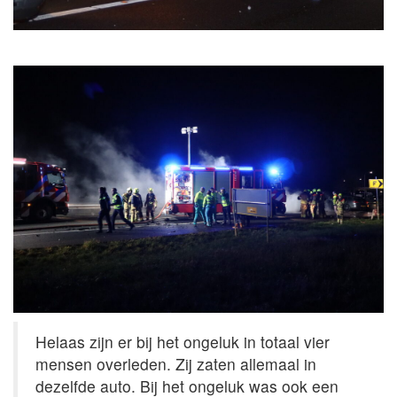
Helaas zijn er bij het ongeluk in totaal vier
mensen overleden. Zij zaten allemaal in
dezelfde auto. Bij het ongeluk was ook een