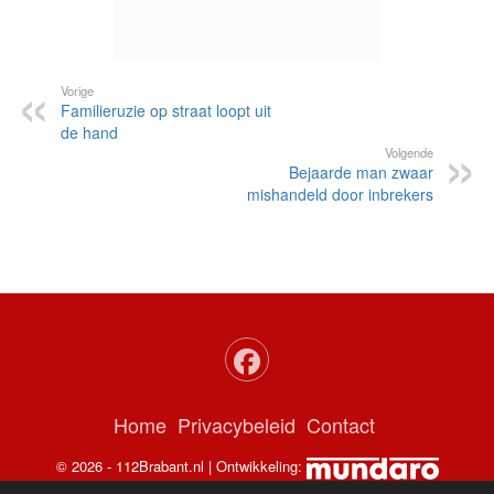
Vorige
Familieruzie op straat loopt uit
de hand
Volgende
Bejaarde man zwaar
mishandeld door inbrekers
Home
Privacybeleid
Contact
© 2026 - 112Brabant.nl | Ontwikkeling: