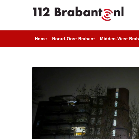
Home
Noord-Oost Brabant
Midden-West Brab