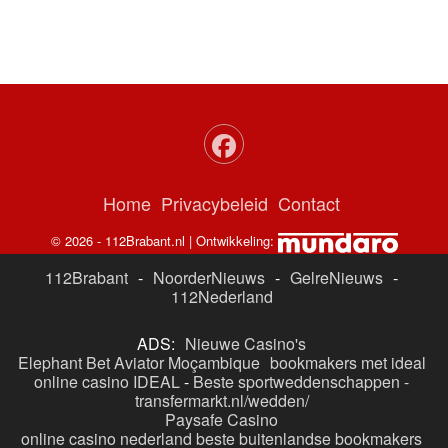
Home
Privacybeleid
Contact
© 2026 - 112Brabant.nl | Ontwikkeling:
112Brabant
-
NoorderNieuws
-
GelreNieuws
-
112Nederland
ADS:
Nieuwe Casino's
Elephant Bet Aviator Moçambique
bookmakers met ideal
online casino IDEAL
-
Beste sportweddenschappen -
transfermarkt.nl/wedden/
Paysafe Casino
online casino nederland
beste buitenlandse bookmakers