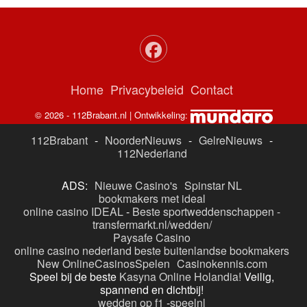
Home
Privacybeleid
Contact
© 2026 - 112Brabant.nl | Ontwikkeling:
112Brabant
-
NoorderNieuws
-
GelreNieuws
-
112Nederland
ADS:
Nieuwe Casino's
Spinstar NL
bookmakers met ideal
online casino IDEAL
-
Beste sportweddenschappen -
transfermarkt.nl/wedden/
Paysafe Casino
online casino nederland
beste buitenlandse bookmakers
New OnlineCasinosSpelen
Casinokennis.com
Speel bij de beste
Kasyna Online Holandia!
Veilig,
spannend en dichtbij!
wedden op f1
-
speelnl