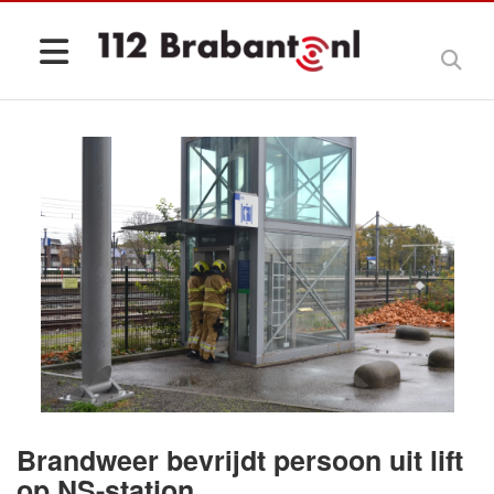
Brandweer bevrijdt persoon uit lift
op NS-station