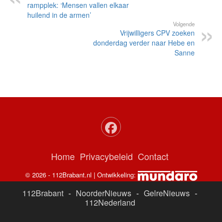
rampplek: ‘Mensen vallen elkaar
huilend in de armen’
Volgende
Vrijwilligers CPV zoeken
donderdag verder naar Hebe en
Sanne
Home
Privacybeleid
Contact
© 2026 - 112Brabant.nl | Ontwikkeling:
112Brabant
-
NoorderNieuws
-
GelreNieuws
-
112Nederland