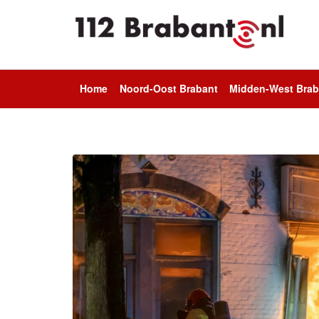
Home
Noord-Oost Brabant
Midden-West Brab