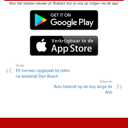
Voor het laatste nieuws uit Brabant kun je ons op volgen via de app:
Vorige
Elf mensen opgepakt bij rellen
na wedstrijd Den Bosch
Volgende
Auto belandt op de kop langs de
A50