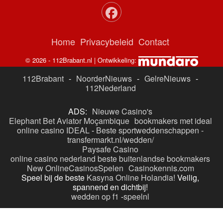
Home
Privacybeleid
Contact
© 2026 - 112Brabant.nl | Ontwikkeling:
112Brabant
-
NoorderNieuws
-
GelreNieuws
-
112Nederland
ADS:
Nieuwe Casino's
Elephant Bet Aviator Moçambique
bookmakers met ideal
online casino IDEAL
-
Beste sportweddenschappen -
transfermarkt.nl/wedden/
Paysafe Casino
online casino nederland
beste buitenlandse bookmakers
New OnlineCasinosSpelen
Casinokennis.com
Speel bij de beste
Kasyna Online Holandia!
Veilig,
spannend en dichtbij!
wedden op f1
-
speelnl