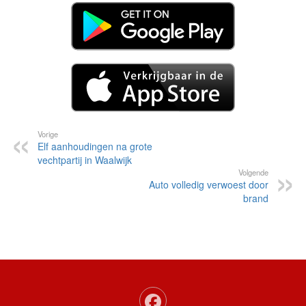
Vorige
Elf aanhoudingen na grote
vechtpartij in Waalwijk
Volgende
Auto volledig verwoest door
brand