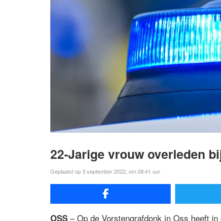
22-Jarige vrouw overleden b
Geplaatst op 3 september 2022, om 08:41 uur
– Op de Vorstengrafdonk in Oss heeft in 
OSS