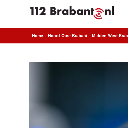
Home
Noord-Oost Brabant
Midden-West Brab