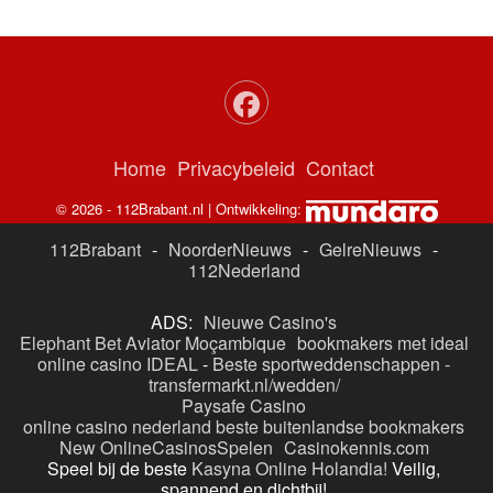
Home
Privacybeleid
Contact
© 2026 - 112Brabant.nl | Ontwikkeling:
112Brabant
-
NoorderNieuws
-
GelreNieuws
-
112Nederland
ADS:
Nieuwe Casino's
Elephant Bet Aviator Moçambique
bookmakers met ideal
online casino IDEAL
-
Beste sportweddenschappen -
transfermarkt.nl/wedden/
Paysafe Casino
online casino nederland
beste buitenlandse bookmakers
New OnlineCasinosSpelen
Casinokennis.com
Speel bij de beste
Kasyna Online Holandia!
Veilig,
spannend en dichtbij!