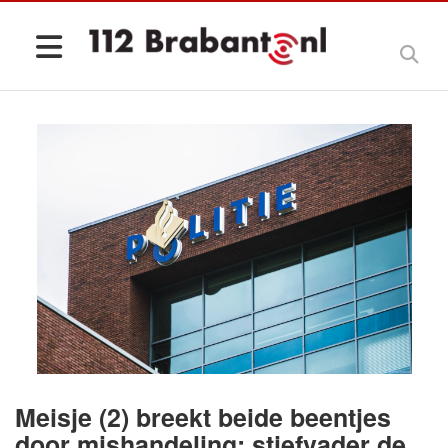
Meisje (2) breekt beide beentjes
door mishandeling: stiefvader de