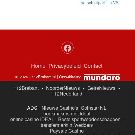
na schietpartij in VS
Home
Privacybeleid
Contact
© 2026 - 112Brabant.nl | Ontwikkeling:
112Brabant
-
NoorderNieuws
-
GelreNieuws
-
112Nederland
ADS:
Nieuwe Casino's
Spinstar NL
bookmakers met ideal
online casino IDEAL
-
Beste sportweddenschappen -
transfermarkt.nl/wedden/
Paysafe Casino