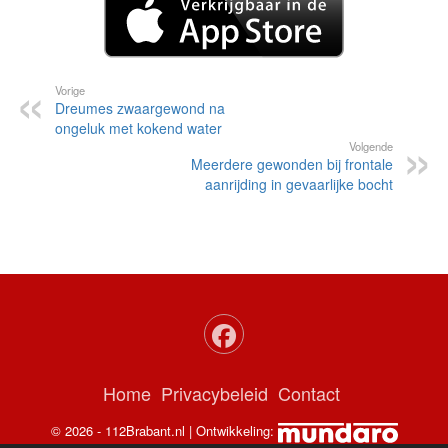
Vorige
Dreumes zwaargewond na
ongeluk met kokend water
Volgende
Meerdere gewonden bij frontale
aanrijding in gevaarlijke bocht
Home
Privacybeleid
Contact
© 2026 - 112Brabant.nl | Ontwikkeling: